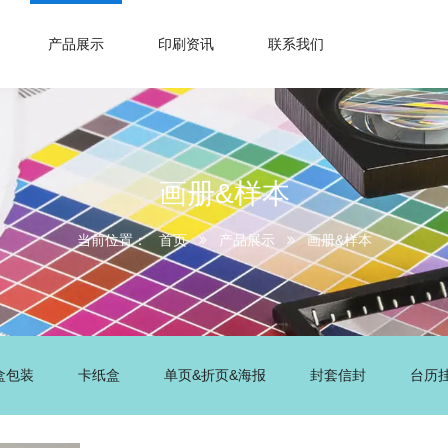
产品展示
印刷资讯
联系我们
画册&样本
当前位置：
首页
产品展示
画册&样本
盒包装
卡纸盒
单页&折页&海报
封套信封
台历